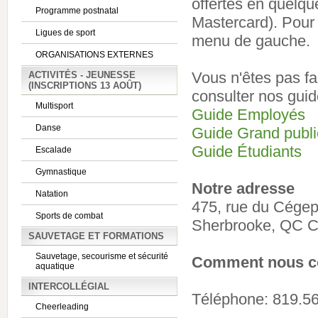
offertes en quelqu
Programme postnatal
Mastercard). Pour 
Ligues de sport
menu de gauche.
ORGANISATIONS EXTERNES
Vous n'êtes pas fam
ACTIVITÉS - JEUNESSE
(INSCRIPTIONS 13 AOÛT)
consulter nos guid
Multisport
Guide Employés
Danse
Guide Grand publi
Guide Étudiants
Escalade
Gymnastique
Notre adresse
Natation
475, rue du Cége
Sports de combat
Sherbrooke, QC 
SAUVETAGE ET FORMATIONS
Sauvetage, secourisme et sécurité
Comment nous co
aquatique
INTERCOLLÉGIAL
Téléphone: 819.5
Cheerleading