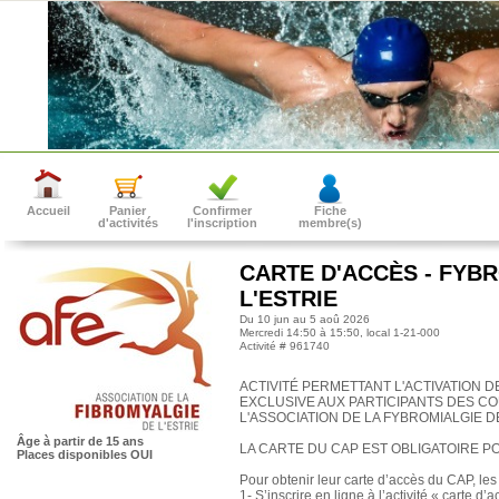
Accueil
Panier
Confirmer
Fiche
d'activités
l'inscription
membre(s)
CARTE D'ACCÈS - FYB
L'ESTRIE
Du 10 jun au 5 aoû 2026
Mercredi 14:50 à 15:50
, local 1-21-000
Activité # 961740
ACTIVITÉ PERMETTANT L'ACTIVATION D
EXCLUSIVE AUX PARTICIPANTS DES C
L'ASSOCIATION DE LA FYBROMIALGIE DE
Âge
à partir de 15 ans
LA CARTE DU CAP EST OBLIGATOIRE P
Places disponibles
OUI
Pour obtenir leur carte d’accès du CAP, l
1- S’inscrire en ligne à l’activité « carte d’