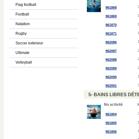
Flag football
961868
Football
961869
Natation
961870
Rugby
961871
962086
Soccer exterieur
962087
Ultimate
962088
Volleyball
962089
962090
962091
5- BAINS LIBRES DÉ
No activité
961804
961805
961806