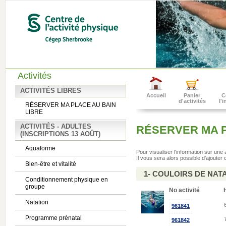
Activités
ACTIVITÉS LIBRES
Accueil
Panier
C
d'activités
l'
RÉSERVER MA PLACE AU BAIN
LIBRE
ACTIVITÉS - ADULTES
RÉSERVER MA P
(INSCRIPTIONS 13 AOÛT)
Aquaforme
Pour visualiser l'information sur une
Il vous sera alors possible d'ajouter c
Bien-être et vitalité
1- COULOIRS DE NATA
Conditionnement physique en
groupe
No activité
Natation
961841
Programme prénatal
961842