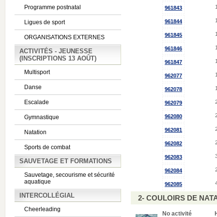
Programme postnatal
961843
961844
Ligues de sport
961845
ORGANISATIONS EXTERNES
961846
ACTIVITÉS - JEUNESSE
(INSCRIPTIONS 13 AOÛT)
961847
Multisport
962077
Danse
962078
Escalade
962079
962080
Gymnastique
962081
Natation
962082
Sports de combat
962083
SAUVETAGE ET FORMATIONS
962084
Sauvetage, secourisme et sécurité
aquatique
962085
INTERCOLLÉGIAL
2- COULOIRS DE NATA
Cheerleading
No activité