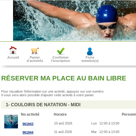
Accueil
Panier
Confirmer
Fiche
d'activités
l'inscription
membre(s)
RÉSERVER MA PLACE AU BAIN LIBRE
Pour visualiser l'information sur une activité, appuyez sur son numéro.
Il vous sera alors possible d'ajouter cette activité à votre panier.
1- COULOIRS DE NATATION - MIDI
No activité
Horaire
Person
10 aoû 2026
Lun
12:00 à 13:00
961843
11 aoû 2026
Mar
12:00 à 13:00
961844