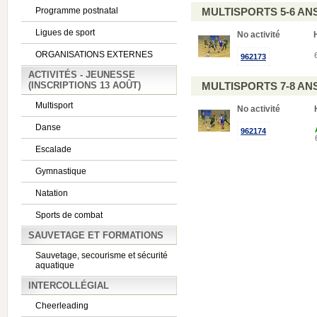
Programme postnatal
MULTISPORTS 5-6 AN
Ligues de sport
No activité
ORGANISATIONS EXTERNES
962173
ACTIVITÉS - JEUNESSE
(INSCRIPTIONS 13 AOÛT)
MULTISPORTS 7-8 AN
Multisport
No activité
Danse
962174
Escalade
Gymnastique
Natation
Sports de combat
SAUVETAGE ET FORMATIONS
Sauvetage, secourisme et sécurité
aquatique
INTERCOLLÉGIAL
Cheerleading