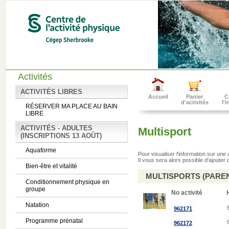
Activités
ACTIVITÉS LIBRES
Accueil
Panier
C
d'activités
l'
RÉSERVER MA PLACE AU BAIN
LIBRE
ACTIVITÉS - ADULTES
Multisport
(INSCRIPTIONS 13 AOÛT)
Aquaforme
Pour visualiser l'information sur une
Il vous sera alors possible d'ajouter c
Bien-être et vitalité
MULTISPORTS (PAREN
Conditionnement physique en
groupe
No activité
Natation
962171
Programme prénatal
962172