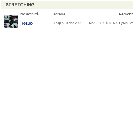
STRETCHING
No activité
Horaire
Person
8 sep au 8 déc 2026
Mar
18:00 à 18:50
Sylvie Br
962190