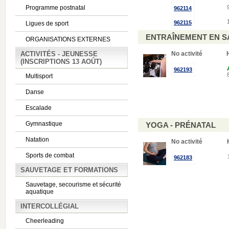
Programme postnatal
962114
962115
Ligues de sport
ENTRAÎNEMENT EN S
ORGANISATIONS EXTERNES
ACTIVITÉS - JEUNESSE
No activité
(INSCRIPTIONS 13 AOÛT)
962193
Multisport
Danse
Escalade
Gymnastique
YOGA - PRÉNATAL
Natation
No activité
Sports de combat
962183
SAUVETAGE ET FORMATIONS
Sauvetage, secourisme et sécurité
aquatique
INTERCOLLÉGIAL
Cheerleading