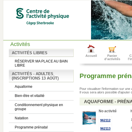
Activités
ACTIVITÉS LIBRES
Accueil
Panier
C
d'activités
l'
RÉSERVER MA PLACE AU BAIN
LIBRE
ACTIVITÉS - ADULTES
Programme préna
(INSCRIPTIONS 13 AOÛT)
Aquaforme
Pour visualiser l'information sur une
Il vous sera alors possible d'ajouter c
Bien-être et vitalité
AQUAFORME - PRÉN
Conditionnement physique en
groupe
No activité
Natation
962112
Programme prénatal
962113